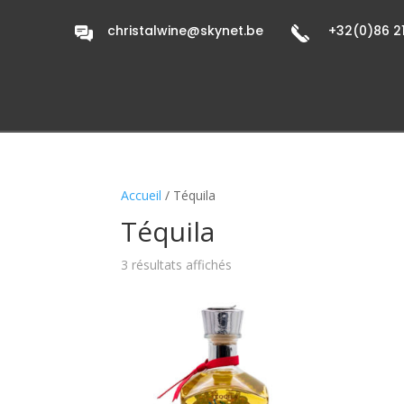
christalwine@skynet.be
+32(0)86 21
Accueil
/ Téquila
Téquila
3 résultats affichés