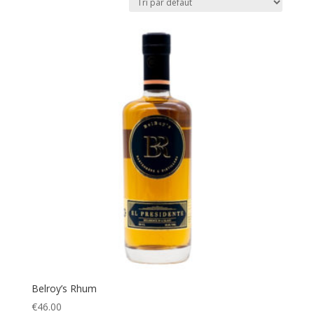
Belroy’s Rhum
€
46.00