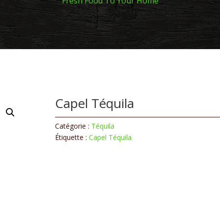
Fresh Food To Your Home
Capel Téquila
Catégorie :
Téquila
Étiquette :
Capel Téquila