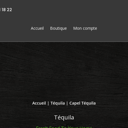
 18 22
Accueil
Boutique
Mon compte
Accueil
|
Téquila
| Capel Téquila
Téquila