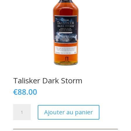
Talisker Dark Storm
€
88.00
quantité
Ajouter au panier
de
Talisker
Dark