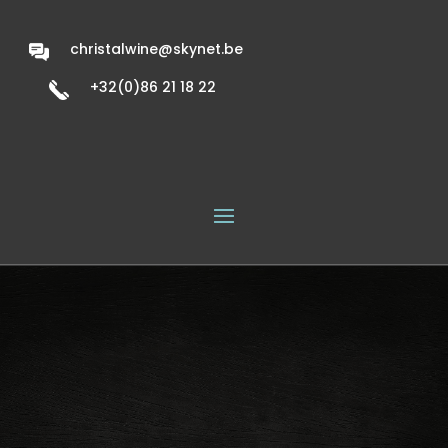
christalwine@skynet.be
+32(0)86 21 18 22