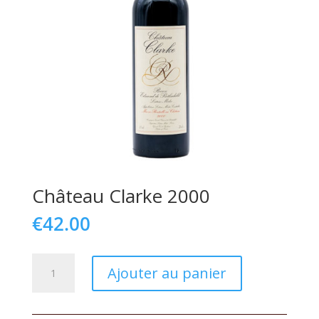
Château Clarke 2000
€
42.00
quantité
Ajouter au panier
de
Château
Clarke