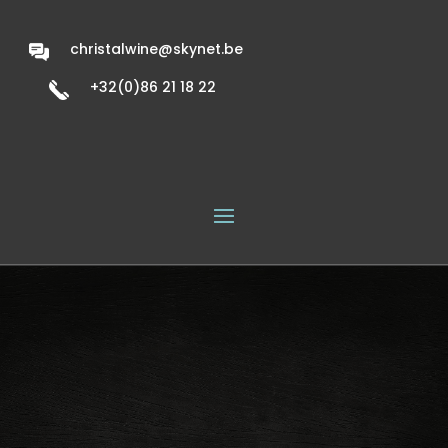
christalwine@skynet.be
+32(0)86 21 18 22