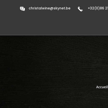
christalwine@skynet.be
+32(0)86 21
Accueil