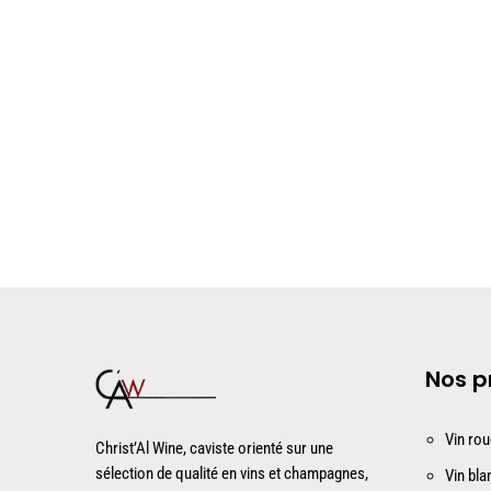
Nos p
Vin ro
Christ’Al Wine, caviste orienté sur une
sélection de qualité en vins et champagnes,
Vin bla