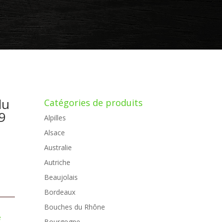
du
Catégories de produits
9
Alpilles
Alsace
Australie
Autriche
Beaujolais
Bordeaux
Bouches du Rhône
e
Bourgogne