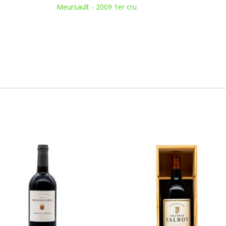
Meursault - 2009 1er cru
du
château
de
Meursault
-
2009