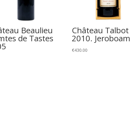
teau Beaulieu
Château Talbot
tes de Tastes
2010. Jeroboam
05
€
430.00