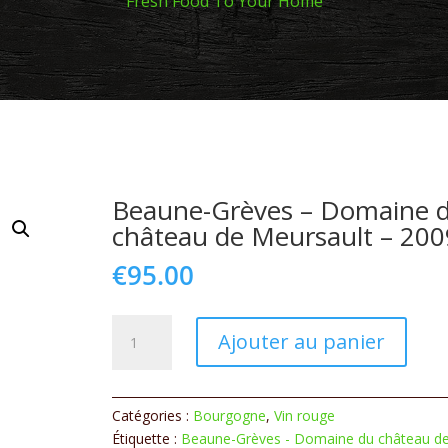
Fresh Food To Your Home
Beaune-Grèves – Domaine 
château de Meursault – 200
€
95.00
quantité
Ajouter au panier
de
Beaune-
Grèves
Catégories :
Bourgogne
,
Vin rouge
-
Étiquette :
Beaune-Grèves - Domaine du château d
Domaine