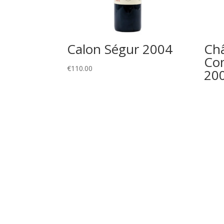
Calon Ségur 2004
Châ
Com
€
110.00
20