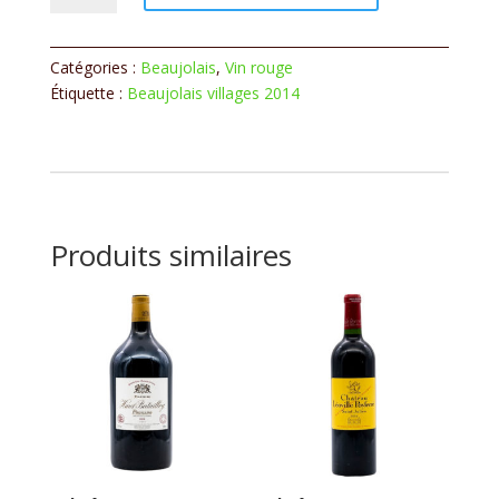
Beaujolais
villages
-
Catégories :
Beaujolais
,
Vin rouge
Jean-
Étiquette :
Beaujolais villages 2014
François
Trichard
-
2014
Produits similaires