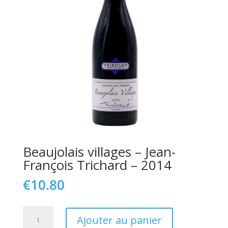
Beaujolais villages – Jean-
François Trichard – 2014
€
10.80
quantité
Ajouter au panier
de