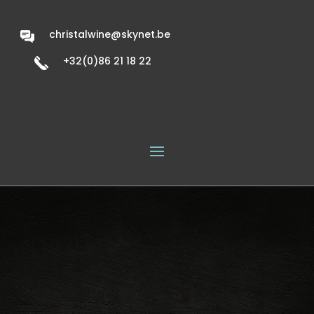
christalwine@skynet.be
+32(0)86 21 18 22