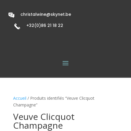
christalwine@skynet.be
+32(0)86 21 18 22
Accueil
/ Produits identifiés “Veuve Clicquot
Champagne”
Veuve Clicquot
Champagne