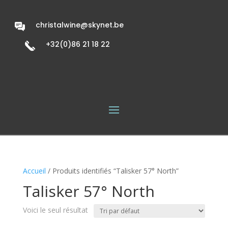
christalwine@skynet.be
+32(0)86 21 18 22
Accueil
/ Produits identifiés “Talisker 57° North”
Talisker 57° North
Voici le seul résultat