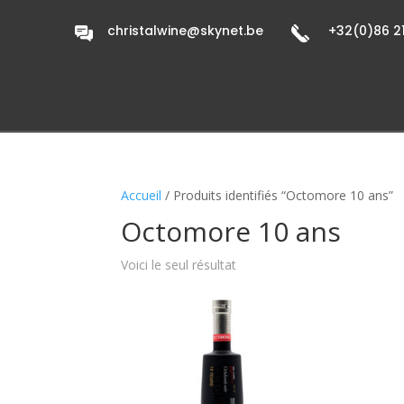
christalwine@skynet.be
+32(0)86 21
Accueil
/ Produits identifiés “Octomore 10 ans”
Octomore 10 ans
Voici le seul résultat