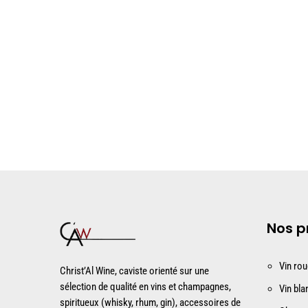
Nos p
Vin ro
Christ’Al Wine, caviste orienté sur une
sélection de qualité en vins et champagnes,
Vin bla
spiritueux (whisky, rhum, gin), accessoires de