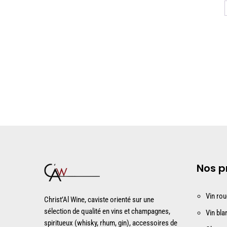
Nos p
Vin ro
Christ’Al Wine, caviste orienté sur une
sélection de qualité en vins et champagnes,
Vin bla
spiritueux (whisky, rhum, gin), accessoires de