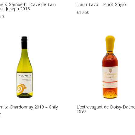
tiers Gambert – Cave de Tain
iLauri Tavo – Pinot Grigio
int-Joseph 2018
€
10.50
50
mita Chardonnay 2019 – Chily
L’extravagant de Doisy-Daën
1997
0