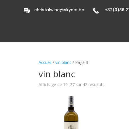
christalwine@skynet.be
+32(0)86 21
Accueil
/
vin blanc
/ Page 3
vin blanc
Affichage de 19–27 sur 42 résultats