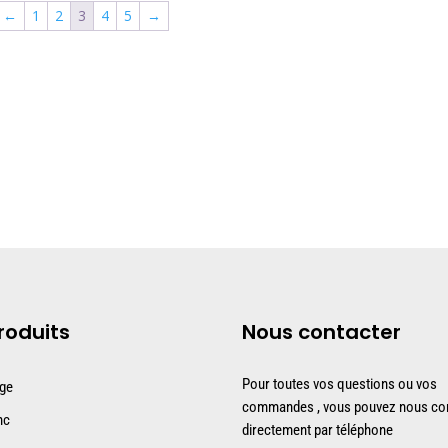
←
1
2
3
4
5
→
roduits
Nous contacter
Pour toutes vos questions ou vos
uge
commandes , vous pouvez nous con
nc
directement par téléphone