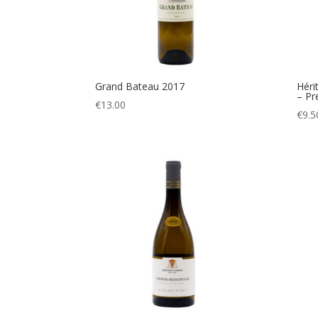
Grand Bateau 2017
Héri
– Pr
€
13.00
€
9.5